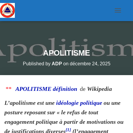
O
u
v
r
i
r
/
f
APOLITISME
e
r
Published by
ADP
on
décembre 24, 2025
m
e
r
l
a
**
APOLITISME définition
de
Wikipedia
n
a
v
L’apolitisme est une
idéologie politique
ou une
i
g
posture reposant sur « le refus de tout
a
t
engagement politique à partir de motivations ou
i
[1]
de justifications diverses
(l’engagement
o