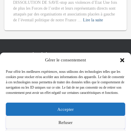
DISSOLUTION DE SAVE-stop aux violences d’Etat Une fois
de plus les Forces de l’ordre et leurs représentants directs sont
attaqués par des organisations et associations placées à gauche
de l’éventail politique de notre France …
Lire la suite
Compteur de visites :
Gérer le consentement
ACCUEIL
(7 172)
Pour offrir les meilleures expériences, nous utilisons des technologies telles que les
cookies pour stocker et/ou accéder aux informations des appareils. Le fait de consentir
à ces technologies nous permettra de traiter des données telles que le comportement de
MAGAZINES
(1 459)
navigation ou les ID uniques sur ce site. Le fait de ne pas consentir ou de retirer son
consentement peut avoir un effet négatif sur certaines caractéristiques et fonctions.
RENCONTRES …
(863)
Accepter
CONFERENCE …
(692)
Refuser